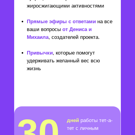
жиросжигающими активностями
Прямые эфиры с ответами
на все
ваши вопросы
от Дениса и
Михаила
, создателей проекта.
Привычки
, которые помогут
удерживать желанный вес всю
жизнь
30
дней
работы тет-а-
тет с личным