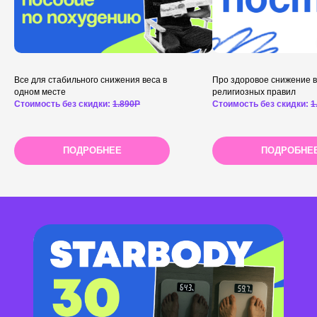
Все для стабильного снижения веса в
Про здоровое снижение в
одном месте
религиозных правил
Стоимость без скидки:
1.890Р
Стоимость без скидки:
1
ПОДРОБНЕЕ
ПОДРОБНЕ